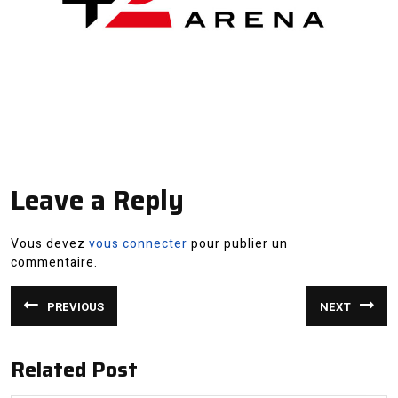
Leave a Reply
Vous devez
vous connecter
pour publier un
commentaire.
Navigation
PREVIOUS
NEXT
de
Article
Article
précédent
suivant
:
:
l’article
Related Post