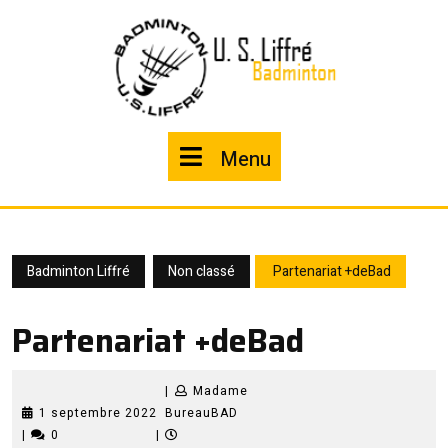
Skip
to
content
Menu
Menu
Badminton Liffré
Non classé
Partenariat +deBad
Partenariat +deBad
|
Madame
1
Madame
1 septembre 2022
BureauBAD
septembre
BureauBAD
|
0
|