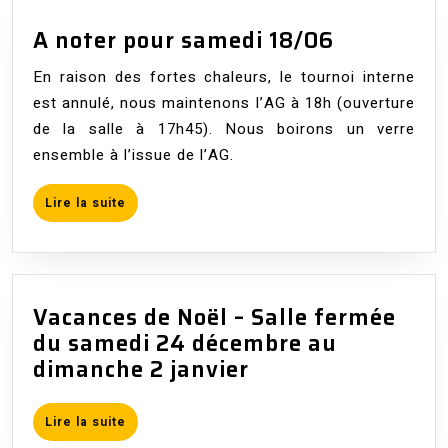
A
A noter pour samedi 18/06
noter
En raison des fortes chaleurs, le tournoi interne
pour
est annulé, nous maintenons l’AG à 18h (ouverture
samedi
de la salle à 17h45). Nous boirons un verre
18/06
ensemble à l’issue de l’AG.
Lire
Lire la suite
la
suite
Vacances de Noël – Salle fermée
du samedi 24 décembre au
Vacances
dimanche 2 janvier
de
Noël
Lire
Lire la suite
–
la