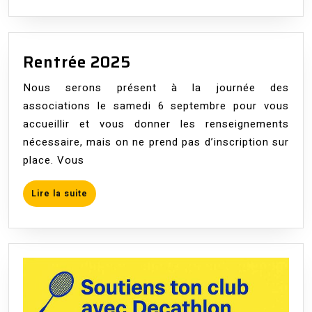
suite
Salle
fermée
du
Rentrée
Rentrée 2025
samedi
2025
24
Nous serons présent à la journée des
décembre
associations le samedi 6 septembre pour vous
au
accueillir et vous donner les renseignements
dimanche
nécessaire, mais on ne prend pas d’inscription sur
2
place. Vous
janvier
Lire
Lire la suite
la
suite