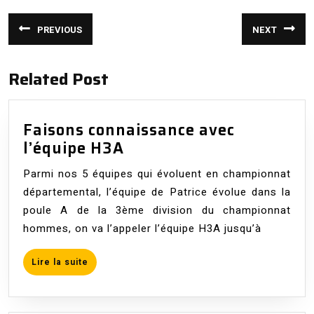
Navigation
PREVIOUS
NEXT
de
Article
Article
précédent
suivant
:
:
l’article
Related Post
Faisons connaissance avec
Faisons
l’équipe H3A
connaissance
Parmi nos 5 équipes qui évoluent en championnat
avec
départemental, l’équipe de Patrice évolue dans la
l’équipe
poule A de la 3ème division du championnat
H3A
hommes, on va l’appeler l’équipe H3A jusqu’à
Lire
Lire la suite
la
suite