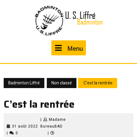
Skip
to
content
Menu
Menu
Badminton Liffré
Non classé
C’est la rentrée
C’est la rentrée
|
Madame
31
Madame
31 août 2022
BureauBAD
août
BureauBAD
|
0
|