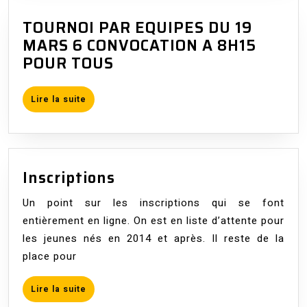
TOURNOI PAR EQUIPES DU 19
MARS 6 CONVOCATION A 8H15
TOURNOI
POUR TOUS
PAR
EQUIPES
Lire
Lire la suite
DU
la
suite
19
MARS
6
Inscriptions
Inscriptions
CONVOCATION
A
Un point sur les inscriptions qui se font
8H15
entièrement en ligne. On est en liste d’attente pour
POUR
les jeunes nés en 2014 et après. Il reste de la
TOUS
place pour
Lire
Lire la suite
la