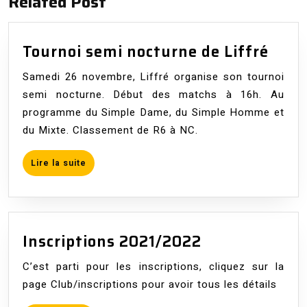
Related Post
Tour
Tournoi semi nocturne de Liffré
semi
Samedi 26 novembre, Liffré organise son tournoi
noct
semi nocturne. Début des matchs à 16h. Au
de
programme du Simple Dame, du Simple Homme et
Liffr
du Mixte. Classement de R6 à NC.
Lire
Lire la suite
la
suite
Inscriptions
Inscriptions 2021/2022
2021/2022
C’est parti pour les inscriptions, cliquez sur la
page Club/inscriptions pour avoir tous les détails