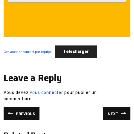
Télécharger
Convocation-tournoi-par-equipe
Leave a Reply
Vous devez
vous connecter
pour publier un
commentaire.
Navigation
PREVIOUS
NEXT
de
Article
Article
précédent
suivant
:
:
l’article