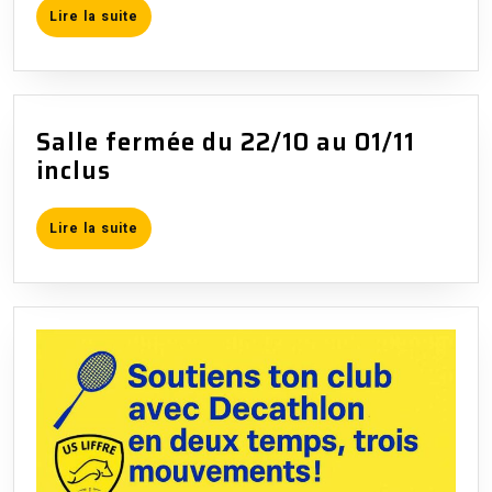
Lire
Lire la suite
la
suite
Salle fermée du 22/10 au 01/11
Salle
inclus
fermée
du
Lire
Lire la suite
22/10
la
suite
au
01/11
inclus