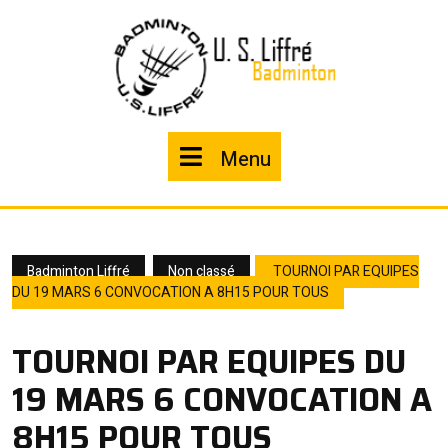
Skip
to
content
Menu
Menu
Badminton Liffré
Non classé
TOURNOI PAR EQUIPES
DU 19 MARS 6 CONVOCATION A 8H15 POUR TOUS
TOURNOI PAR EQUIPES DU
19 MARS 6 CONVOCATION A
8H15 POUR TOUS