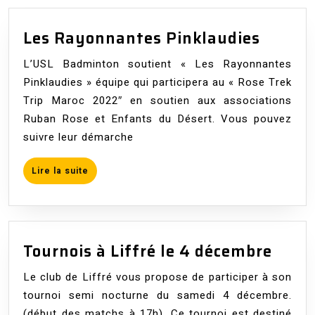
Les
Les Rayonnantes Pinklaudies
Rayon
L’USL Badminton soutient « Les Rayonnantes
Pinkla
Pinklaudies » équipe qui participera au « Rose Trek
Trip Maroc 2022″ en soutien aux associations
Ruban Rose et Enfants du Désert. Vous pouvez
suivre leur démarche
Lire
Lire la suite
la
suite
Tourn
Tournois à Liffré le 4 décembre
à
Le club de Liffré vous propose de participer à son
Liffr
tournoi semi nocturne du samedi 4 décembre.
le
(début des matchs à 17h). Ce tournoi est destiné