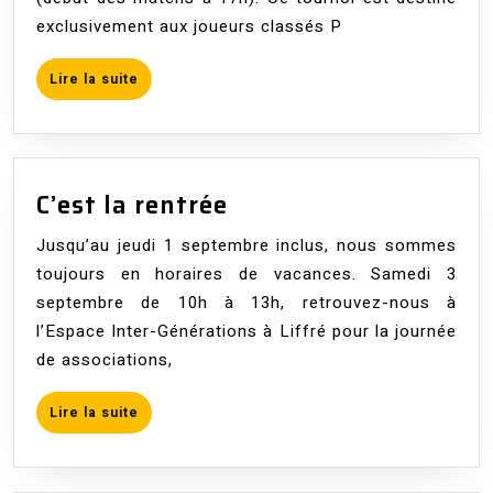
4
exclusivement aux joueurs classés P
déce
Lire
Lire la suite
la
suite
C’est
C’est la rentrée
la
Jusqu’au jeudi 1 septembre inclus, nous sommes
rentrée
toujours en horaires de vacances. Samedi 3
septembre de 10h à 13h, retrouvez-nous à
l’Espace Inter-Générations à Liffré pour la journée
de associations,
Lire
Lire la suite
la
suite