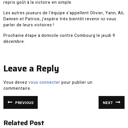
repris goût à la victoire en simple.
Les autres joueurs de l’équipe s’appellent Olivier, Yann, Ali,
Damien et Patrice, j’espère très bientôt revenir ici vous
parler de leurs victoires !
Prochaine étape à domicile contre Combourg le jeudi 9
décembre.
Leave a Reply
Vous devez
vous connecter
pour publier un
commentaire.
Navigation
PREVIOUS
NEXT
de
Article
Article
précédent
suivant
:
:
l’article
Related Post