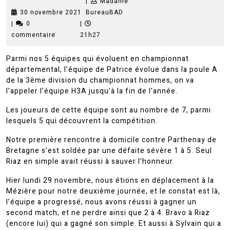
|
Madame
30
Madame
30 novembre 2021
BureauBAD
novembre
BureauBAD
|
0
|
2021
commentaire
21h27
Parmi nos 5 équipes qui évoluent en championnat
départemental, l’équipe de Patrice évolue dans la poule A
de la 3ème division du championnat hommes, on va
l’appeler l’équipe H3A jusqu’à la fin de l’année.
Les joueurs de cette équipe sont au nombre de 7, parmi
lesquels 5 qui découvrent la compétition.
Notre première rencontre à domicile contre Parthenay de
Bretagne s’est soldée par une défaite sévère 1 à 5. Seul
Riaz en simple avait réussi à sauver l’honneur.
Hier lundi 29 novembre, nous étions en déplacement à la
Mézière pour notre deuxième journée, et le constat est là,
l’équipe a progressé, nous avons réussi à gagner un
second match, et ne perdre ainsi que 2 à 4. Bravo à Riaz
(encore lui) qui a gagné son simple. Et aussi à Sylvain qui a