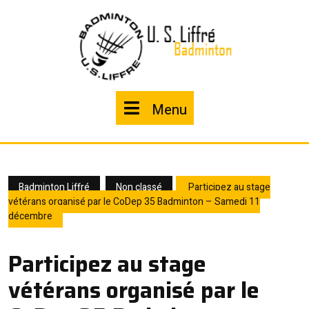
Skip
to
content
Menu
Menu
Badminton Liffré
Non classé
Participez au stage
vétérans organisé par le CoDep 35 Badminton – Samedi 11
décembre
Participez au stage
vétérans organisé par le