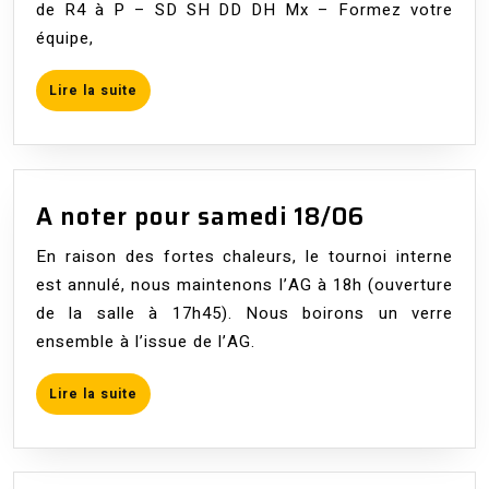
de R4 à P – SD SH DD DH Mx – Formez votre
Liffré:
équipe,
rendez-
vous
Lire
Lire la suite
le
la
suite
samedi
19
mars
A
A noter pour samedi 18/06
2022
noter
En raison des fortes chaleurs, le tournoi interne
pour
est annulé, nous maintenons l’AG à 18h (ouverture
samedi
de la salle à 17h45). Nous boirons un verre
18/06
ensemble à l’issue de l’AG.
Lire
Lire la suite
la
suite