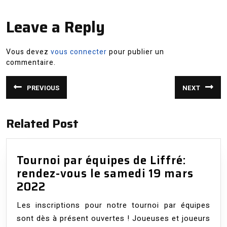
Leave a Reply
Vous devez
vous connecter
pour publier un
commentaire.
Navigation
PREVIOUS
NEXT
de
Article
Article
précédent
suivant
:
:
l’article
Related Post
Tournoi par équipes de Liffré:
rendez-vous le samedi 19 mars
Tournoi
2022
par
Les inscriptions pour notre tournoi par équipes
équipes
sont dès à présent ouvertes ! Joueuses et joueurs
de