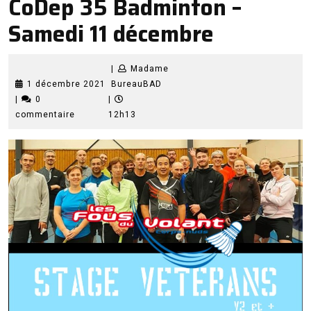
CoDep 35 Badminton –
Samedi 11 décembre
|
Madame
1
Madame
1 décembre 2021
BureauBAD
décembre
BureauBAD
|
0
|
2021
commentaire
12h13