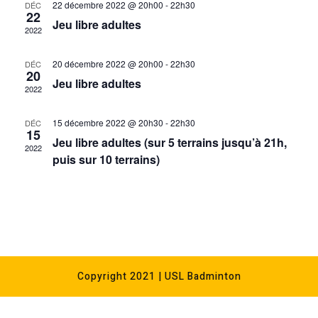
22 décembre 2022 @ 20h00
-
22h30
DÉC
t
h
c
t
22
Jeu libre adultes
V
t
2022
s
d
i
S
a
20 décembre 2022 @ 20h00
-
22h30
DÉC
e
t
20
e
Jeu libre adultes
w
e
2022
a
.
s
r
15 décembre 2022 @ 20h30
-
22h30
DÉC
N
15
c
Jeu libre adultes (sur 5 terrains jusqu’à 21h,
a
2022
puis sur 10 terrains)
h
v
a
i
n
g
d
a
t
V
i
i
Copyright 2021 | USL Badminton
o
e
n
w