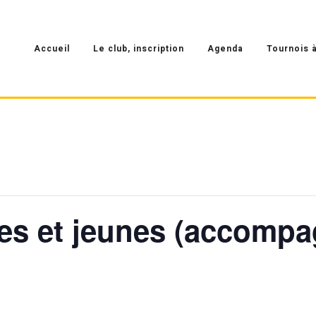
Accueil
Le club, inscription
Agenda
Tournois à
ltes et jeunes (accomp