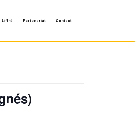
 Liffré
Partenariat
Contact
agnés)