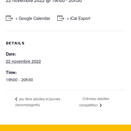
22 novembre 2022 @ 19h00
-
20h30
+ Google Calendar
+ iCal Export
DETAILS
Date:
22 novembre 2022
Time:
19h00 - 20h30
Créneau adultes
jeu libre adultes et jeunes
(accompagnés)
compétition