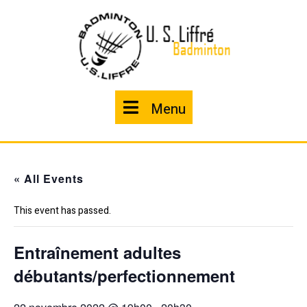
Skip
to
content
Menu
Menu
« All Events
This event has passed.
Entraînement adultes
débutants/perfectionnement