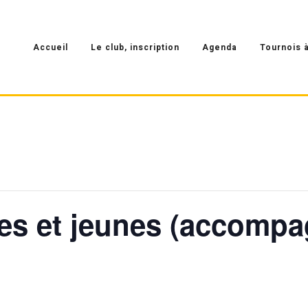
Accueil
Le club, inscription
Agenda
Tournois à
ltes et jeunes (accomp