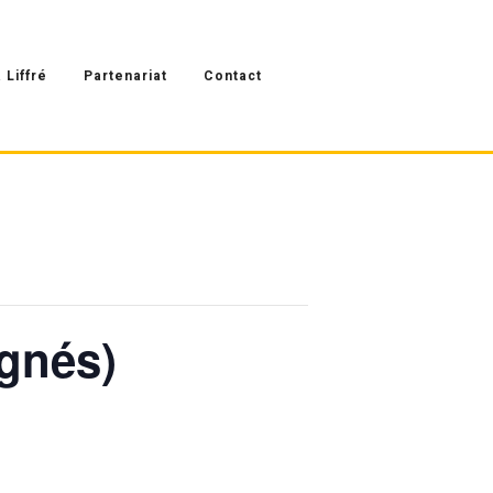
 Liffré
Partenariat
Contact
agnés)