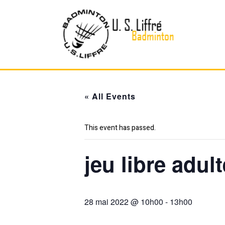
Skip
to
content
« All Events
This event has passed.
jeu libre adu
28 mai 2022 @ 10h00
-
13h00