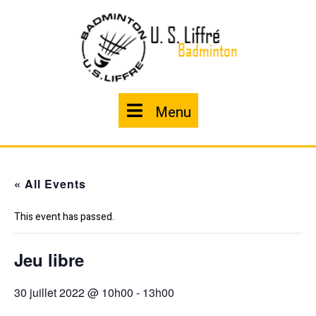
Skip
to
content
Menu
Menu
« All Events
This event has passed.
Jeu libre
30 juillet 2022 @ 10h00
-
13h00