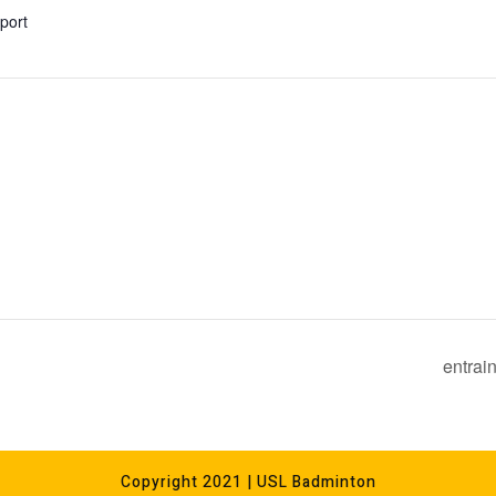
xport
entrai
Copyright 2021 | USL Badminton