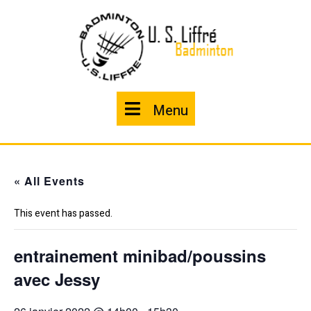
Skip
to
content
Menu
Menu
« All Events
This event has passed.
entrainement minibad/poussins
avec Jessy