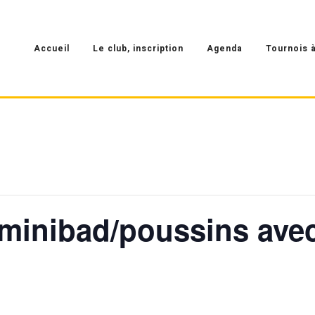
Accueil
Le club, inscription
Agenda
Tournois à
 minibad/poussins ave