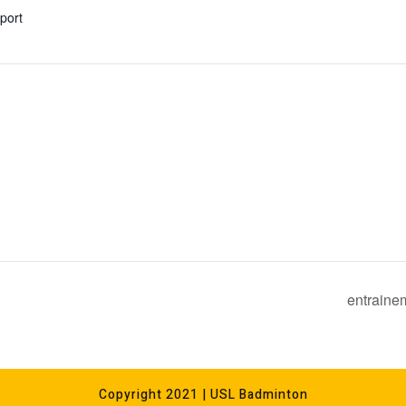
xport
entraine
Copyright 2021 | USL Badminton