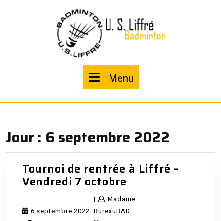
Skip
to
content
Menu
Menu
Jour :
6 septembre 2022
Tournoi de rentrée à Liffré –
Tournoi
Vendredi 7 octobre
de
|
Madame
rentrée
6
Madame
6 septembre 2022
BureauBAD
à