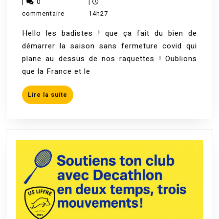
septembre
BureauBAD
|
0
|
Liffré
2022
commentaire
14h27
–
Hello les badistes ! que ça fait du bien de
Vendredi
démarrer la saison sans fermeture covid qui
7
plane au dessus de nos raquettes ! Oublions
octobre
que la France et le
Lire
Lire la suite
la
suite