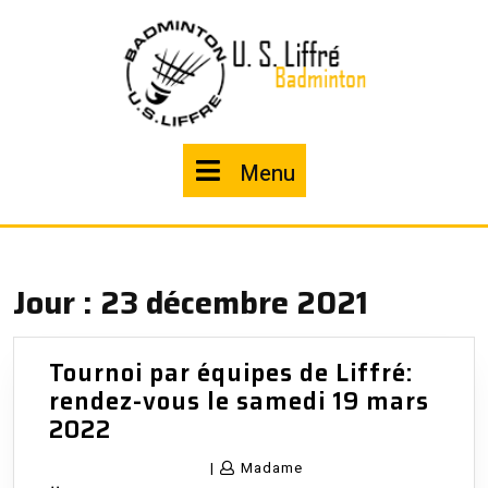
Skip
to
content
Menu
Menu
Jour :
23 décembre 2021
Tournoi par équipes de Liffré:
rendez-vous le samedi 19 mars
Tournoi
2022
par
|
Madame
équipes