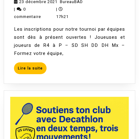
23
Madame
23 décembre 2021
BureauBAD
de
décembre
BureauBAD
|
0
|
Liffré:
2021
commentaire
17h21
rendez-
Les inscriptions pour notre tournoi par équipes
vous
sont dès à présent ouvertes ! Joueuses et
le
joueurs de R4 à P – SD SH DD DH Mx –
samedi
Formez votre équipe,
19
mars
Lire
Lire la suite
2022
la
suite