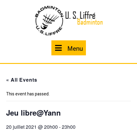
Skip
to
content
Menu
Menu
« All Events
This event has passed.
Jeu libre@Yann
20 juillet 2021 @ 20h00
-
23h00