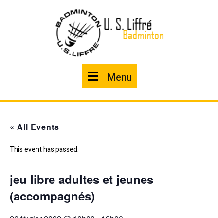
Skip
to
content
Menu
Menu
« All Events
This event has passed.
jeu libre adultes et jeunes
(accompagnés)