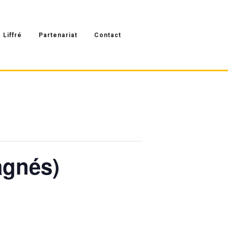
 Liffré
Partenariat
Contact
agnés)