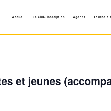
Accueil
Le club, inscription
Agenda
Tournois à
ltes et jeunes (accomp