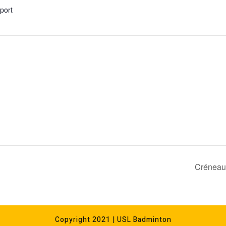
xport
Créneau 
Copyright 2021 | USL Badminton