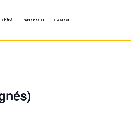
 Liffré
Partenariat
Contact
agnés)