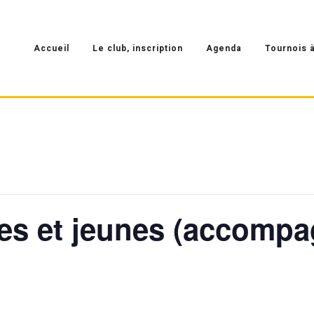
Accueil
Le club, inscription
Agenda
Tournois à
ltes et jeunes (accomp