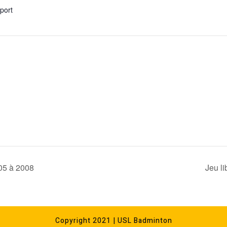
xport
05 à 2008
Jeu l
Copyright 2021 | USL Badminton