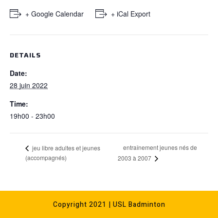
+ Google Calendar
+ iCal Export
DETAILS
Date:
28 juin 2022
Time:
19h00 - 23h00
entraînement jeunes nés de
jeu libre adultes et jeunes
(accompagnés)
2003 à 2007
Copyright 2021 | USL Badminton