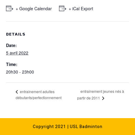
+ Google Calendar
+ iCal Export
DETAILS
Date:
5 avril 2022
Time:
20h30 - 23h00
entraînement jeunes nés à
entraînement adultes
débutants/perfectionnement
partir de 2011
Copyright 2021 | USL Badminton