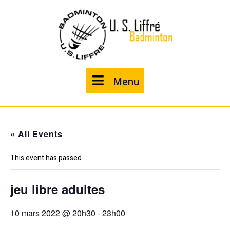
Skip
to
content
Menu
Menu
« All Events
This event has passed.
jeu libre adultes
10 mars 2022 @ 20h30
-
23h00