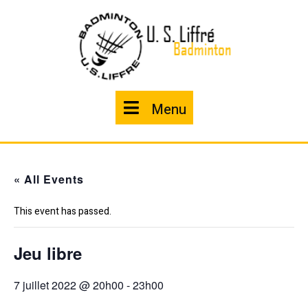
Skip
to
content
Menu
Menu
« All Events
This event has passed.
Jeu libre
7 juillet 2022 @ 20h00
-
23h00