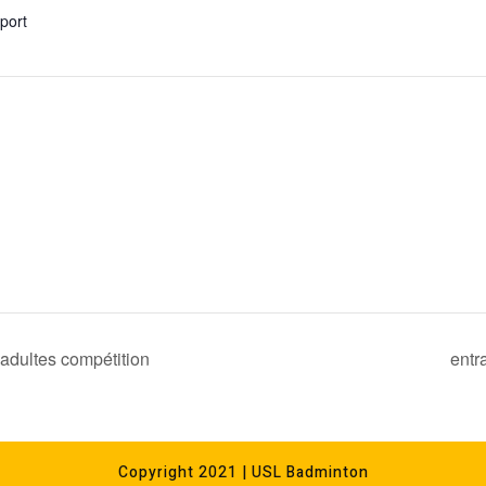
xport
adultes compétition
entr
Copyright 2021 | USL Badminton