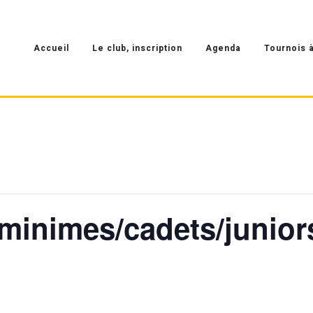
Accueil
Le club, inscription
Agenda
Tournois à
minimes/cadets/junior