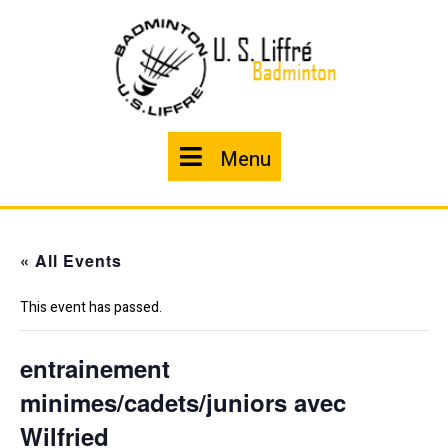
Skip
to
content
Menu
Menu
« All Events
This event has passed.
entrainement
minimes/cadets/juniors avec
Wilfried