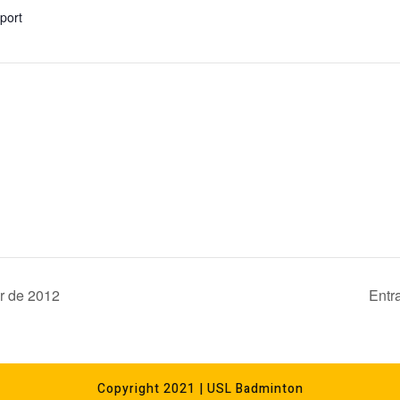
xport
ir de 2012
Entr
Copyright 2021 | USL Badminton