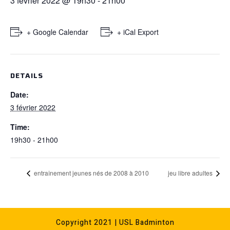
3 février 2022 @ 19h30
-
21h00
+ Google Calendar
+ iCal Export
DETAILS
Date:
3 février 2022
Time:
19h30 - 21h00
entraînement jeunes nés de 2008 à 2010
jeu libre adultes
Copyright 2021 | USL Badminton