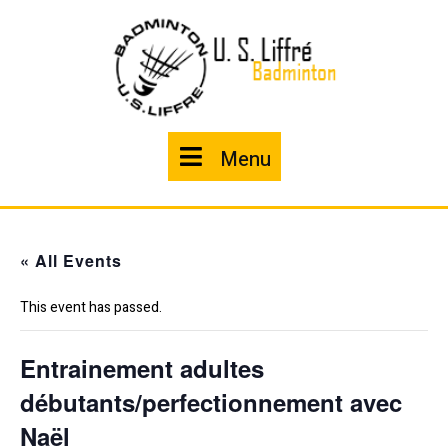
Skip
to
content
Menu
Menu
« All Events
This event has passed.
Entrainement adultes
débutants/perfectionnement avec
Naël