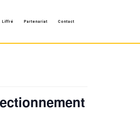
 Liffré
Partenariat
Contact
fectionnement