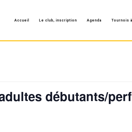
Accueil
Le club, inscription
Agenda
Tournois à
adultes débutants/per