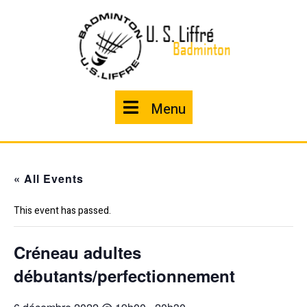
Skip
to
content
Menu
Menu
« All Events
This event has passed.
Créneau adultes
débutants/perfectionnement